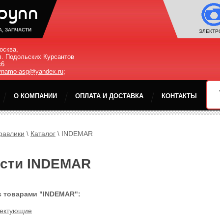
А, ЗАПЧАСТИ
ЭЛЕКТР
осква,
л. Подольских Курсантов
с6
ynamo-asg@yandex.ru
;
О КОМПАНИИ
ОПЛАТА И ДОСТАВКА
КОНТАКТЫ
равлики
\
Каталог
\
INDEMAR
асти INDEMAR
с товарами "INDEMAR":
ектующие