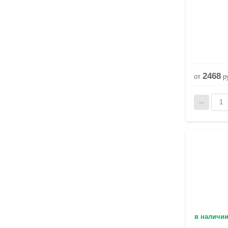
2468
от
р
в наличи