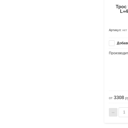
Трос
L=4
Артикул:
нет
Добави
Производит
3308
от
р