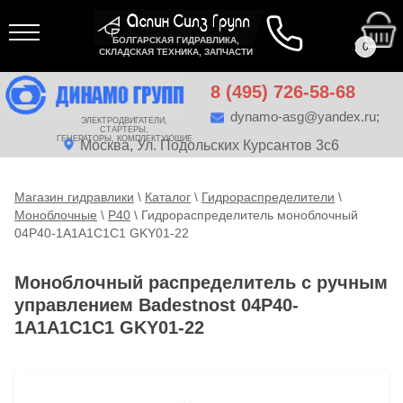
БОЛГАРСКАЯ ГИДРАВЛИКА,
0
СКЛАДСКАЯ ТЕХНИКА, ЗАПЧАСТИ
8 (495) 726-58-68
dynamo-asg@yandex.ru
;
ЭЛЕКТРОДВИГАТЕЛИ,
СТАРТЕРЫ,
ГЕНЕРАТОРЫ, КОМПЛЕКТУЮЩИЕ
Москва,
Ул. Подольских Курсантов 3с6
Магазин гидравлики
\
Каталог
\
Гидрораспределители
\
Моноблочные
\
Р40
\
Гидрораспределитель моноблочный
04P40-1A1A1C1C1 GKY01-22
Моноблочный распределитель с ручным
управлением Badestnost 04P40-
1A1A1C1C1 GKY01-22